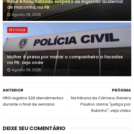
Bebê é hospitalizado suspeita de ingestão acidental
de maconha, na PB
Agosto 08, 2026
DESTAQUE
Mulher é presa por matar o companheiro a facadas
na PB; veja onde
Agosto 08, 2026
ANTERIOR
PRÓXIMA
HRG registra 328 atendimentos
Na tribuna da Câmara, Raniery
durante o final de semana
Paulino clama "justiça por
Rubinho"; veja vídeo
DEIXE SEU COMENTÁRIO