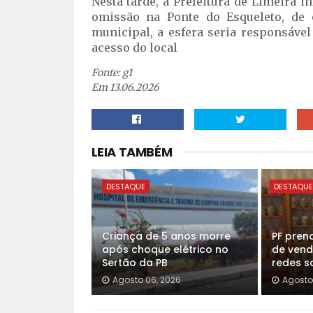
Nesta tarde, a Prefeitura de Limeira 
omissão na Ponte do Esqueleto, de 
municipal, a esfera seria responsável
acesso do local
Fonte: g1
Em 13.06.2026
LEIA TAMBÉM
DESTAQUE
DESTAQU
Criança de 5 anos morre
PF pren
após choque elétrico no
de vend
Sertão da PB
redes so
Agosto 06, 2026
Agosto