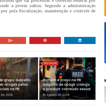
informou que vai processar o Governo Federal por
onde a jovem saltou. Segundo a administração
 por pela fiscalização, manutenção e controle de
E
DESTAQUE
de grupo suspeito
Homem é preso na PB
er drogas pelas
suspeito de coagir criança
ciais na PB
a produzir conteúdo sexual
 06, 2026
Agosto 06, 2026