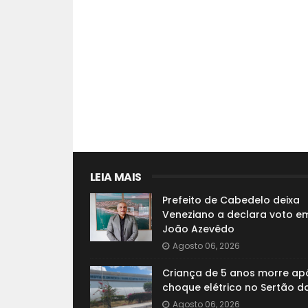
LEIA MAIS
Prefeito de Cabedelo deixa
Veneziano a declara voto e
João Azevêdo
Agosto 06, 2026
Criança de 5 anos morre ap
choque elétrico no Sertão d
Agosto 06, 2026