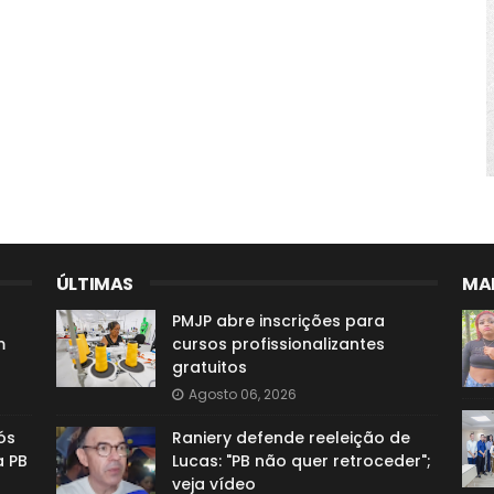
ÚLTIMAS
MAI
PMJP abre inscrições para
m
cursos profissionalizantes
gratuitos
Agosto 06, 2026
ós
Raniery defende reeleição de
a PB
Lucas: "PB não quer retroceder";
veja vídeo