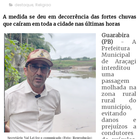
destaque
,
Religiao
A medida se deu em decorrência das fortes chuvas
que caíram em toda a cidade nas últimas horas
Guarabira
(PB)
- A
Prefeitura
Municipal
de Araçagi
interditou
uma
passagem
molhada na
zona rural
rural do
município,
evitando
danos e
prejuízos a
condutores
Secretário Val Lei fez o comunicado (Foto: Reprodução)