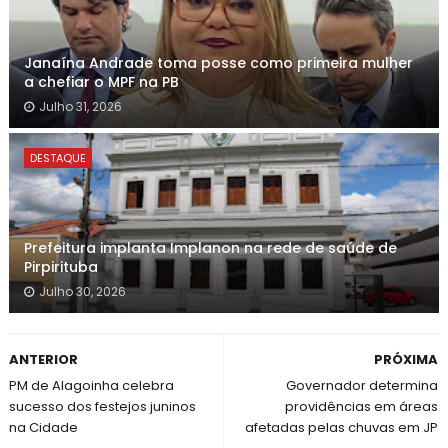
Janaína Andrade toma posse como primeira mulher
a chefiar o MPF na PB
Julho 31, 2026
DESTAQUE
Prefeitura implanta Implanon na rede de saúde de
Pirpirituba
Julho 30, 2026
ANTERIOR
PRÓXIMA
PM de Alagoinha celebra
Governador determina
sucesso dos festejos juninos
providências em áreas
na Cidade
afetadas pelas chuvas em JP