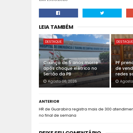
LEIA TAMBÉM
DESTAQUE
DESTAQU
Criança de 5 anos morre
PF pren
após choque elétrico no
de vend
Sertão da PB
redes so
Agosto 06, 2026
Agosto
ANTERIOR
HR de Guarabira registra mais de 300 atendime
no final de semana
DEIXE SEU COMENTÁRIO