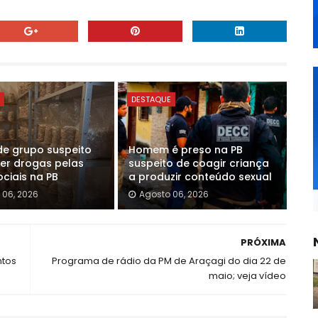
E
DESTAQUE
de grupo suspeito
Homem é preso na PB
er drogas pelas
suspeito de coagir criança
ciais na PB
a produzir conteúdo sexual
 06, 2026
Agosto 06, 2026
PRÓXIMA
ntos
Programa de rádio da PM de Araçagi do dia 22 de
maio; veja vídeo