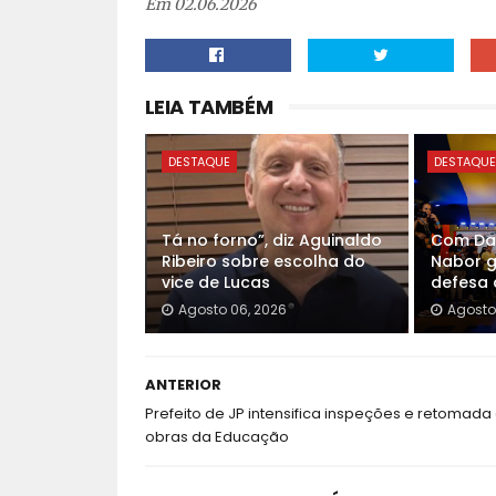
Em 02.06.2026
LEIA TAMBÉM
DESTAQUE
DESTAQU
Tá no forno”, diz Aguinaldo
Com Dan
Ribeiro sobre escolha do
Nabor 
vice de Lucas
defesa 
Agosto 06, 2026
Agosto
ANTERIOR
Prefeito de JP intensifica inspeções e retomada
obras da Educação