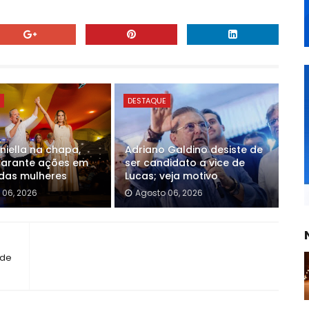
E
DESTAQUE
iella na chapa,
Adriano Galdino desiste de
garante ações em
ser candidato a vice de
das mulheres
Lucas; veja motivo
 06, 2026
Agosto 06, 2026
 de