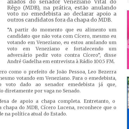
aliados do senador Veneziano Vital do
Rêgo (MDB), na prática, estão anulando
voto no emedebista ao declarar apoio a
outros candidatos fora da chapa do MDB.
“A partir do momento que eu alimento um
candidato que não vota com Cícero, mesmo eu
votando em Veneziano, eu estou anulando um
voto em Veneziano e fortalecendo um
adversário pedir voto contra Cícero”, disse
André Gadelha em entrevista à Rádio 100.5 FM.
cero como o prefeito de João Pessoa, Leo Bezerra
 mesmo votando em Veneziano. Para o emedebista,
 o voto dado ao senador emedebista já que,
do diretamente por vaga no Senado.
esa de apoio a chapa completa. Entretanto, o
a chapa do MDB, Cícero Lucena, reconhece que o
 na política atual do Estado.