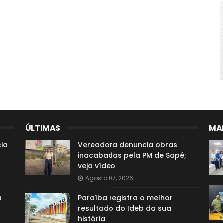
ÚLTIMAS
MAI
ia
Vereadora denuncia obras
inacabadas pela PM de Sapé;
veja vídeo
Agosto 07, 2026
à
Paraíba registra o melhor
resultado do Ideb da sua
história