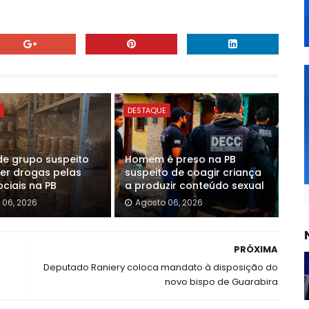
E
DESTAQUE
de grupo suspeito
Homem é preso na PB
er drogas pelas
suspeito de coagir criança
ciais na PB
a produzir conteúdo sexual
 06, 2026
Agosto 06, 2026
PRÓXIMA
Deputado Raniery coloca mandato à disposição do
novo bispo de Guarabira