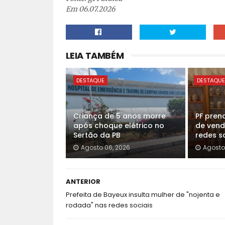
Em 06.07.2026
LEIA TAMBÉM
DESTAQUE
DESTAQU
Criança de 5 anos morre
PF pren
após choque elétrico no
de vend
Sertão da PB
redes so
Agosto 06, 2026
Agosto
ANTERIOR
Prefeita de Bayeux insulta mulher de "nojenta e
rodada" nas redes sociais