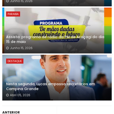
Junho 15, 2026
PARAIBA
Assista: programa de rádio da PM de Araçagi do dia
15 de maio
Junho 15, 2026
DESTAQUE
Nesta segunda, Lucas empossa secretários em
Campina Grande
Abril 05, 2026
ANTERIOR