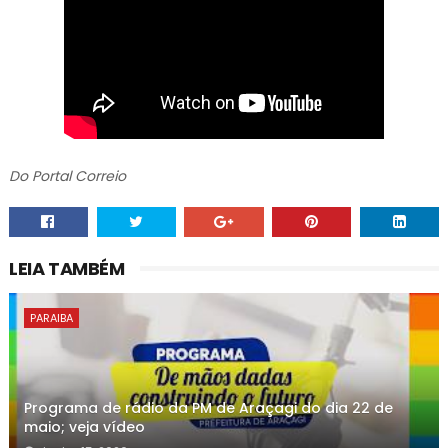
Do Portal Correio
LEIA TAMBÉM
PARAIBA
Programa de rádio da PM de Araçagi do dia 22 de
maio; veja vídeo