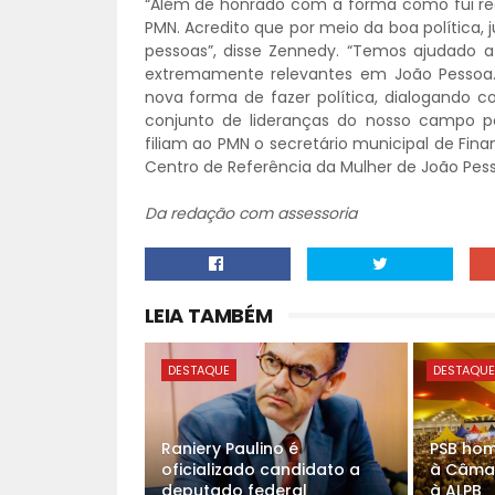
“Além de honrado com a forma como fui re
PMN. Acredito que por meio da boa política,
pessoas”, disse Zennedy. “Temos ajudado 
extremamente relevantes em João Pessoa. 
nova forma de fazer política, dialogando 
conjunto de lideranças do nosso campo po
filiam ao PMN o secretário municipal de Fin
Centro de Referência da Mulher de João Pes
Da redação com assessoria
LEIA TAMBÉM
DESTAQUE
DESTAQU
Raniery Paulino é
PSB hom
oficializado candidato a
à Câma
deputado federal
à ALPB