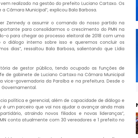
em realizado na gestão do prefeito Luciano Cartaxo. Os
e a Câmara Municipal”, explicou Bala Barbosa.
cer Zennedy a assumir o comando do nosso partido na
portante para consolidarmos o crescimento do PMN na
ndo-o para chegar ao processo eleitoral de 2018 com uma
o diálogo interno sobre isso e queremos concluir os
s dias”, ressaltou Bala Barbosa, salientando que Lídia
etória de gestor público, tendo ocupado as funções de
efe de gabinete de Luciano Cartaxo na Câmara Municipal
na vice-governadoria da Paraíba e na prefeitura. Desde o
ão Governamental.
cia política e gerencial, além de capacidade de diálogo e
é um parceiro que vai nos ajudar a avançar ainda mais
artidário, atraindo novos filiados e novas lideranças”,
MN conta atualmente com 30 vereadores e 1 prefeito no