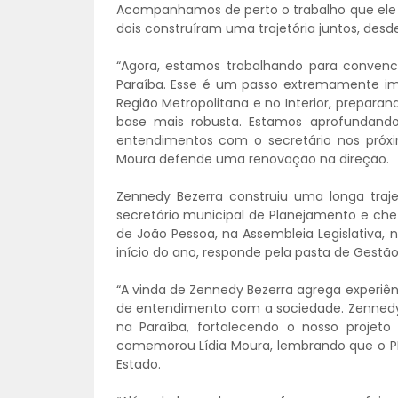
Acompanhamos de perto o trabalho que ele v
dois construíram uma trajetória juntos, desd
“Agora, estamos trabalhando para conven
Paraíba. Esse é um passo extremamente im
Região Metropolitana e no Interior, prepara
base mais robusta. Estamos aprofundando 
entendimentos com o secretário nos próximo
Moura defende uma renovação na direção.
Zennedy Bezerra construiu uma longa traj
secretário municipal de Planejamento e ch
de João Pessoa, na Assembleia Legislativa, 
início do ano, responde pela pasta de Gest
“A vinda de Zennedy Bezerra agrega experiên
de entendimento com a sociedade. Zennedy 
na Paraíba, fortalecendo o nosso projeto p
comemorou Lídia Moura, lembrando que o P
Estado.