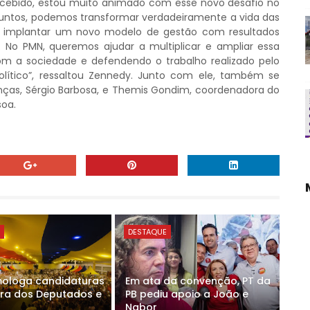
cebido, estou muito animado com esse novo desafio no
 juntos, podemos transformar verdadeiramente a vida das
a implantar um novo modelo de gestão com resultados
No PMN, queremos ajudar a multiplicar e ampliar essa
com a sociedade e defendendo o trabalho realizado pelo
lítico”, ressaltou Zennedy. Junto com ele, também se
anças, Sérgio Barbosa, e Themis Gondim, coordenadora do
soa.
E
DESTAQUE
ologa candidaturas
Em ata da convenção, PT da
ra dos Deputados e
PB pediu apoio a João e
Nabor