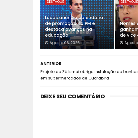
DESTAQUE
DESTAQU
Lucas anuncia calendário
de promoção na PM e
Nomes d
destaca avanços na
ganham 
educação
de vice
Agosto 08, 2026
Agosto
ANTERIOR
Projeto de Zé Ismai obriga instalação de banhei
em supermercados de Guarabira
DEIXE SEU COMENTÁRIO