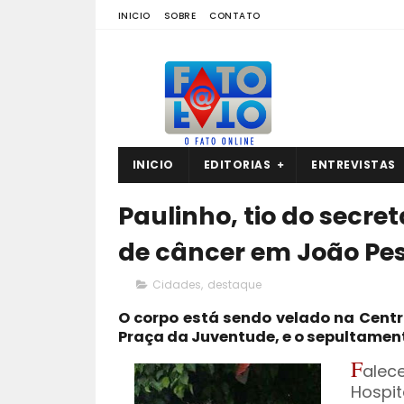
INICIO
SOBRE
CONTATO
INICIO
EDITORIAS
ENTREVISTAS
Paulinho, tio do secre
de câncer em João Pe
Cidades
,
destaque
O corpo está sendo velado na Centr
Praça da Juventude, e o sepultamen
F
alec
Hospit