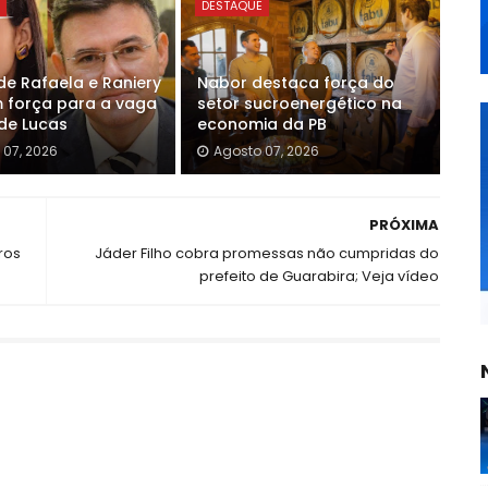
E
DESTAQUE
e Rafaela e Raniery
Nabor destaca força do
força para a vaga
setor sucroenergético na
 de Lucas
economia da PB
 07, 2026
Agosto 07, 2026
PRÓXIMA
ros
Jáder Filho cobra promessas não cumpridas do
prefeito de Guarabira; Veja vídeo