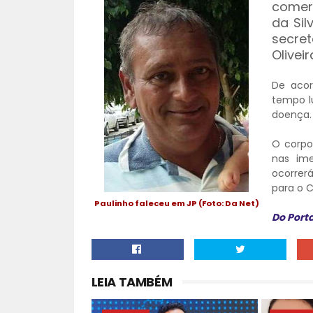
comer
da Sil
secre
Oliveir
De acor
tempo l
doença.
O corpo
nas im
ocorrerá
para o C
Paulinho faleceu em JP (Foto: Da Net)
Do Port
LEIA TAMBÉM