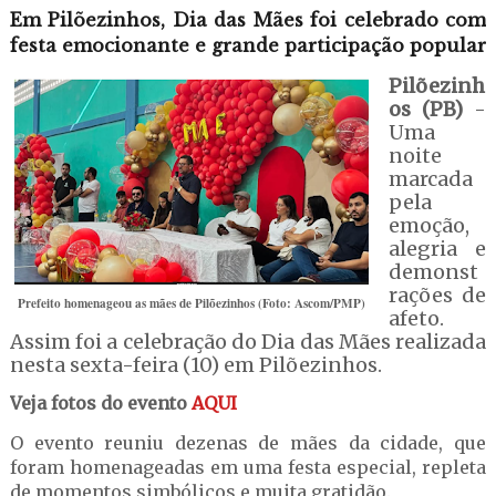
Em Pilõezinhos, Dia das Mães foi celebrado com
festa emocionante e grande participação popular
Pilõezinh
os (PB)
-
Uma
noite
marcada
pela
emoção,
alegria e
demonst
rações de
Prefeito homenageou as mães de Pilõezinhos (Foto: Ascom/PMP)
afeto.
Assim foi a celebração do Dia das Mães realizada
nesta sexta-feira (10) em Pilõezinhos.
Veja fotos do evento
AQUI
O evento reuniu dezenas de mães da cidade, que
foram homenageadas em uma festa especial, repleta
de momentos simbólicos e muita gratidão.