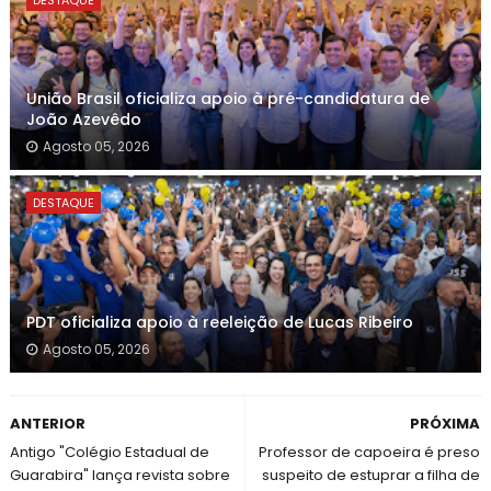
DESTAQUE
União Brasil oficializa apoio à pré-candidatura de
João Azevêdo
Agosto 05, 2026
DESTAQUE
PDT oficializa apoio à reeleição de Lucas Ribeiro
Agosto 05, 2026
ANTERIOR
PRÓXIMA
Antigo "Colégio Estadual de
Professor de capoeira é preso
Guarabira" lança revista sobre
suspeito de estuprar a filha de