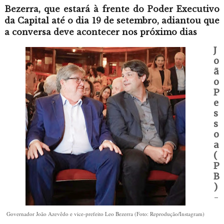
Bezerra, que estará à frente do Poder Executivo
da Capital até o dia 19 de setembro, adiantou que
a conversa deve acontecer nos próximo dias
J
o
ã
o
P
e
s
s
o
a
(
P
B
)
-
Governador João Azevêdo e vice-prefeito Leo Bezerra (Foto: Reprodução/Instagram)