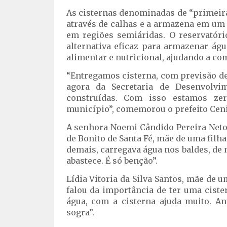
As cisternas denominadas de “primeira
através de calhas e a armazena em um 
em regiões semiáridas. O reservatóri
alternativa eficaz para armazenar ág
alimentar e nutricional, ajudando a co
“Entregamos cisterna, com previsão de
agora da Secretaria de Desenvolv
construídas. Com isso estamos ze
município”, comemorou o prefeito Cen
A senhora Noemi Cândido Pereira Neto S
de Bonito de Santa Fé, mãe de uma filha
demais, carregava água nos baldes, de 
abastece. É só benção”.
Lídia Vitoria da Silva Santos, mãe de u
falou da importância de ter uma cister
água, com a cisterna ajuda muito. A
sogra”.