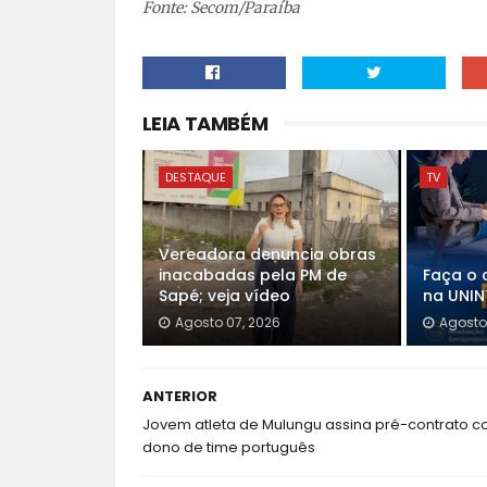
Fonte: Secom/Paraíba
LEIA TAMBÉM
DESTAQUE
TV
Vereadora denuncia obras
inacabadas pela PM de
Faça o 
Sapé; veja vídeo
na UNINT
Agosto 07, 2026
Agosto
ANTERIOR
Jovem atleta de Mulungu assina pré-contrato 
dono de time português