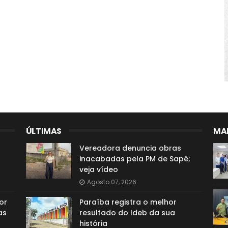
ÚLTIMAS
MAI
Vereadora denuncia obras
inacabadas pela PM de Sapé;
veja vídeo
Agosto 07, 2026
or
Paraíba registra o melhor
as
resultado do Ideb da sua
história