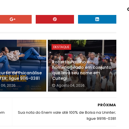
DESTAQUE
Roberto Paulino é
homenageado em conjunto
curso de Psicanálise
que leva seu nome em
ER; ligue 9116-0381
Cuitegi
 06, 2026
Agosto 04, 2026
PRÓXIMA
com
Sua nota do Enem vale até 100% de Bolsa na Uninter;
ligue 99116-0381