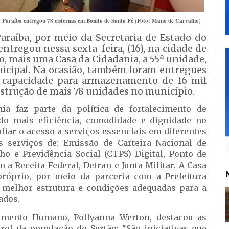
Paraíba entregou 78 cisternas em Bonito de Santa Fé (Foto: Mano de Carvalho)
raíba, por meio da Secretaria de Estado do
tregou nessa sexta-feira, (16), na cidade de
o, mais uma Casa da Cidadania, a 55ª unidade,
nicipal. Na ocasião, também foram entregues
m capacidade para armazenamento de 16 mil
onstrução de mais 78 unidades no município.
a faz parte da política de fortalecimento de
ndo mais eficiência, comodidade e dignidade no
iar o acesso a serviços essenciais em diferentes
s serviços de: Emissão de Carteira Nacional de
lho e Previdência Social (CTPS) Digital, Ponto de
 a Receita Federal, Detran e Junta Militar. A Casa
róprio, por meio da parceria com a Prefeitura
 melhor estrutura e condições adequadas para a
rados.
vimento Humano, Pollyanna Werton, destacou as
rol da população do Sertão: “São iniciativas que