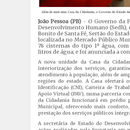
Além de mais uma Casa da Cidadania, o Governo do Estado da 
João Pessoa (PB)
- O Governo da Pa
Desenvolvimento Humano (Sedh), en
Bonito de Santa Fé, Sertão do Estad
localizada no Mercado Público Mu
78 cisternas do tipo 1ª água, co
litros de água; e foi anunciada a c
A nova unidade da Casa da Cidadani
interiorização dos serviços, garanti
atendimento à população, além de ampl
regiões do estado. A Casa ofertará o
Identificação (CNI), Carteira de Traba
Apoio Virtual (PAV), numa parceria com
da Cidadania funcionará em prédio p
Municipal, oferecendo mais conforto,
prestação dos serviços públicos integ
A secretária de Estado do Desenvol
ações realizadas pela Secretaria em p