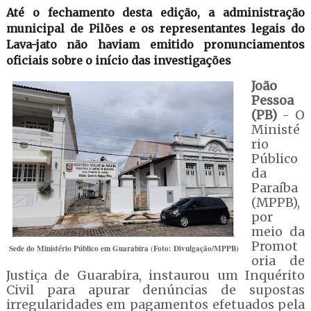
Até o fechamento desta edição, a administração
municipal de Pilões e os representantes legais do
Lava-jato não haviam emitido pronunciamentos
oficiais sobre o início das investigações
João
Pessoa
(PB)
- O
Ministé
rio
Público
da
Paraíba
(MPPB),
por
meio da
Promot
Sede do Ministério Público em Guarabira (Foto: Divulgação/MPPB)
oria de
Justiça de Guarabira, instaurou um Inquérito
Civil para apurar denúncias de supostas
irregularidades em pagamentos efetuados pela