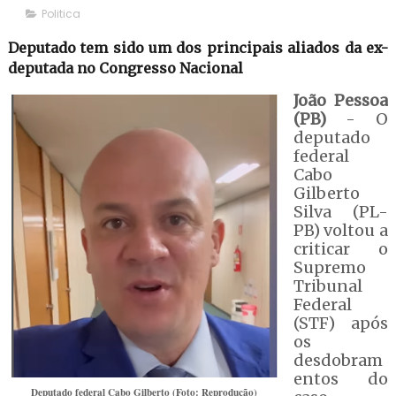
Politica
Deputado tem sido um dos principais aliados da ex-
deputada no Congresso Nacional
João Pessoa
(PB)
- O
deputado
federal
Cabo
Gilberto
Silva (PL-
PB) voltou a
criticar o
Supremo
Tribunal
Federal
(STF) após
os
desdobram
entos do
Deputado federal Cabo Gilberto (Foto: Reprodução)