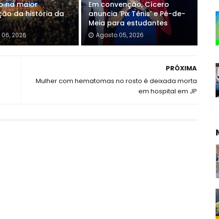
o na maior
Em convenção, Cícero
ão da história da
anuncia ‘Pix Tênis’ e Pé-de-
Meia para estudantes
 06, 2026
Agosto 05, 2026
PRÓXIMA
Mulher com hematomas no rosto é deixada morta
em hospital em JP