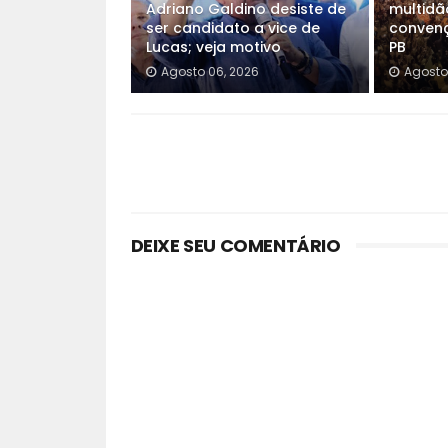
Adriano Galdino desiste de
multidã
ser candidato a vice de
convenç
Lucas; veja motivo
PB
Agosto 06, 2026
Agosto
DEIXE SEU COMENTÁRIO