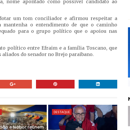
na, nome apontado como possível candidato ao
dotar um tom conciliador e afirmou respeitar a
ra mantenha o entendimento de que o caminho
equado para o grupo político que o apoiou nas
to político entre Efraim e a família Toscano, que
s aliados do senador no Brejo paraibano.
E
DESTAQUE
João e Nabor reúnem