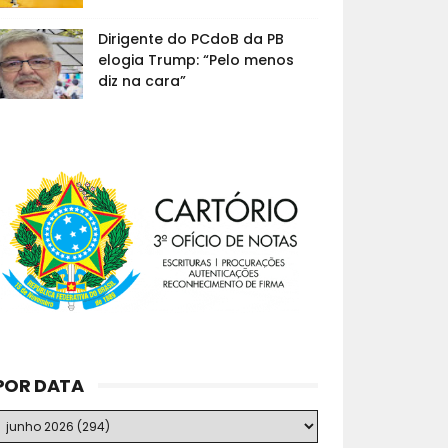
Dirigente do PCdoB da PB
elogia Trump: “Pelo menos
diz na cara”
POR DATA