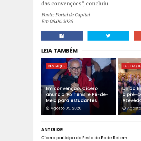
das convenções”, concluiu.
Fonte: Portal da Capital
Em 08.06.2026
LEIA TAMBÉM
DESTAQUE
DESTAQU
Em convenção, Cícero
União Br
anuncia ‘Pix Tênis’ e Pé-de-
à pré-c
Meia para estudantes
Azevêd
Agosto 05, 2026
Agosto
ANTERIOR
Cícero participa da Festa do Bode Rei em