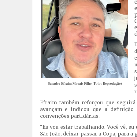
d
D
c
m
s
j
Senador Efraim Morais Filho (Foto: Reprodução)
s
r
Efraim também reforçou que seguirá 
avançam e indicou que a definição
convenções partidárias.
“Eu vou estar trabalhando. Você vê, eu
São João, deixar passar a Copa, para 