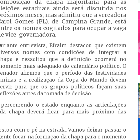
composição da chapa majoritária para as
eleições estaduais ainda será discutida nos
próximos meses, mas admitiu que a vereadora
Carol Gomes (PL), de Campina Grande, está
entre os nomes cogitados para ocupar a vaga
e vice-governadora.
urante entrevista, Efraim destacou que existem
diversos nomes com condições de integrar a
hapa e ressaltou que a definição ocorrerá no
omento mais adequado do calendário político. O
enador afirmou que o período das festividades
uninas e a realização da Copa do Mundo devem
ervir para que os grupos políticos façam suas
eflexões antes da tomada de decisão.
percorrendo o estado enquanto as articulações
 da chapa deverá ficar para mais próximo das
 estou com o pé na estrada. Vamos deixar passar o
a gente focar na formação da chapa para o momento