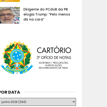
Dirigente do PCdoB da PB
elogia Trump: “Pelo menos
diz na cara”
POR DATA