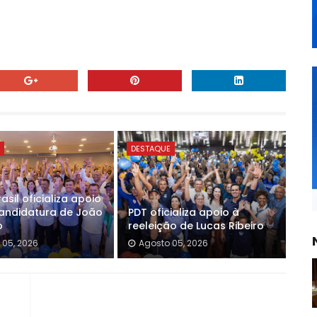
E
DESTAQUE
asil oficializa apoio
andidatura de João
PDT oficializa apoio à
o
reeleição de Lucas Ribeiro
 05, 2026
Agosto 05, 2026