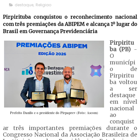
destaque
,
Religiao
Pirpirituba conquistou o reconhecimento nacional
com três premiações da ABIPEM e alcança 1º lugar do
Brasil em Governança Previdenciária
Pirpiritu
ba (PB)
-
O
municípi
o de
Pirpiritu
ba voltou
a ser
destaque
em nível
nacional
Prefeito Danilo e o presidente do Pirpaprev (Foto: Ascom)
ao
conquist
ar três importantes premiações durante o
Congresso Nacional da Associação Brasileira de