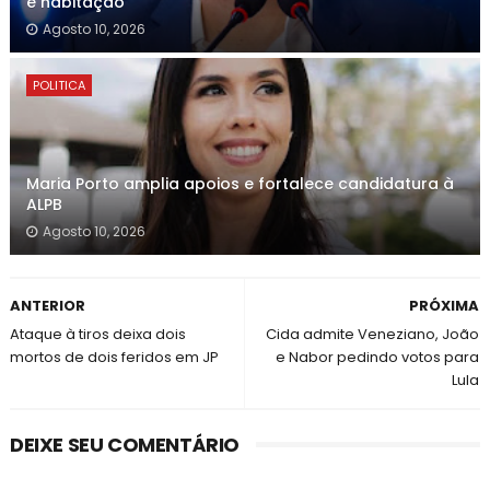
e habitação
Agosto 10, 2026
POLITICA
Maria Porto amplia apoios e fortalece candidatura à
ALPB
Agosto 10, 2026
ANTERIOR
PRÓXIMA
Ataque à tiros deixa dois
Cida admite Veneziano, João
mortos de dois feridos em JP
e Nabor pedindo votos para
Lula
DEIXE SEU COMENTÁRIO