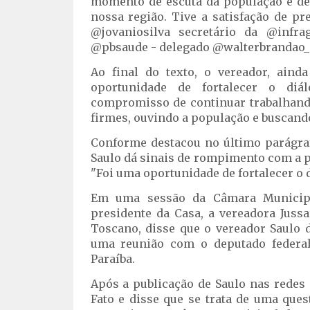
momento de escuta da população e de
nossa região. Tive a satisfação de pr
@jovaniosilva secretário da @infra
@pbsaude - delegado @walterbrandao_ 
Ao final do texto, o vereador, aind
oportunidade de fortalecer o diá
compromisso de continuar trabalhand
firmes, ouvindo a população e buscand
Conforme destacou no último parágra
Saulo dá sinais de rompimento com a p
"Foi uma oportunidade de fortalecer o d
Em uma sessão da Câmara Municipa
presidente da Casa, a vereadora Juss
Toscano, disse que o vereador Saulo d
uma reunião com o deputado federal 
Paraíba.
Após a publicação de Saulo nas redes s
Fato e disse que se trata de uma que