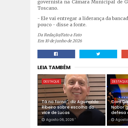
governista na Câmara Municipal de Gu
Toscano.
- Ele vai entregar a liderança da banc
pouco - disse a fonte.
Da Redação/Fato a Fato
Em 10 de junho de 2026
LEIA TAMBÉM
DESTAQUE
DESTAQU
Tá no forno”, diz Aguinaldo
Com Dan
Ribeiro sobre escolha do
Nabor 
vice de Lucas
defesa 
Agosto 06, 2026
Agosto