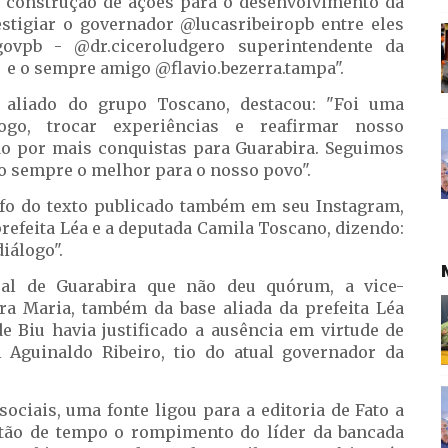
 construção de ações para o desenvolvimento da
estigiar o governador @lucasribeiropb entre eles
govpb - @dr.ciceroludgero superintendente da
e o sempre amigo @flavio.bezerra.tampa".
a aliado do grupo Toscano, destacou: "Foi uma
logo, trocar experiências e reafirmar nosso
o por mais conquistas para Guarabira. Seguimos
o sempre o melhor para o nosso povo".
fo do texto publicado também em seu Instagram,
refeita Léa e a deputada Camila Toscano, dizendo:
iálogo".
l de Guarabira que não deu quórum, a vice-
ara Maria, também da base aliada da prefeita Léa
e Biu havia justificado a ausência em virtude de
Aguinaldo Ribeiro, tio do atual governador da
ociais, uma fonte ligou para a editoria de Fato a
stão de tempo o rompimento do líder da bancada