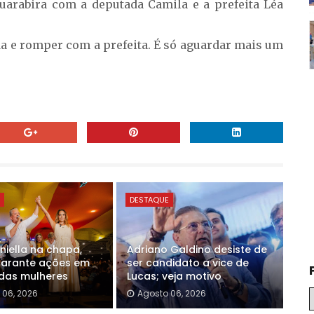
arabira com a deputada Camila e a prefeita Léa
ada e romper com a prefeita. É só aguardar mais um
E
DESTAQUE
iella na chapa,
Adriano Galdino desiste de
garante ações em
ser candidato a vice de
das mulheres
Lucas; veja motivo
 06, 2026
Agosto 06, 2026