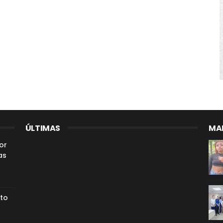
ÚLTIMAS
MAI
or
as
to