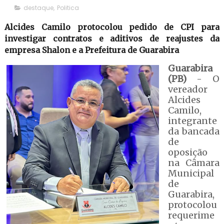
destaque
,
Politica
Alcides Camilo protocolou pedido de CPI para
investigar contratos e aditivos de reajustes da
empresa Shalon e a Prefeitura de Guarabira
Guarabira
(PB)
- O
vereador
Alcides
Camilo,
integrante
da bancada
de
oposição
na Câmara
Municipal
de
Guarabira,
protocolou
requerime