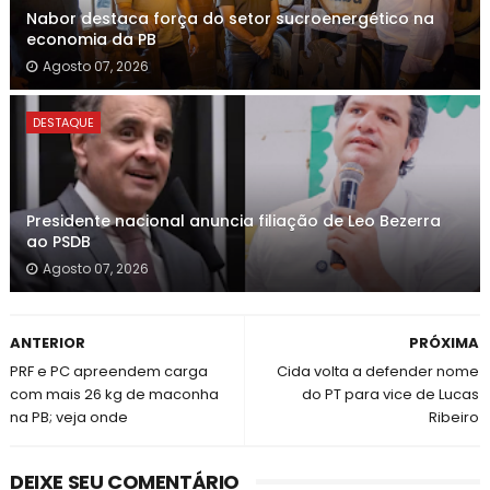
Nabor destaca força do setor sucroenergético na
economia da PB
Agosto 07, 2026
DESTAQUE
Presidente nacional anuncia filiação de Leo Bezerra
ao PSDB
Agosto 07, 2026
ANTERIOR
PRÓXIMA
PRF e PC apreendem carga
Cida volta a defender nome
com mais 26 kg de maconha
do PT para vice de Lucas
na PB; veja onde
Ribeiro
DEIXE SEU COMENTÁRIO