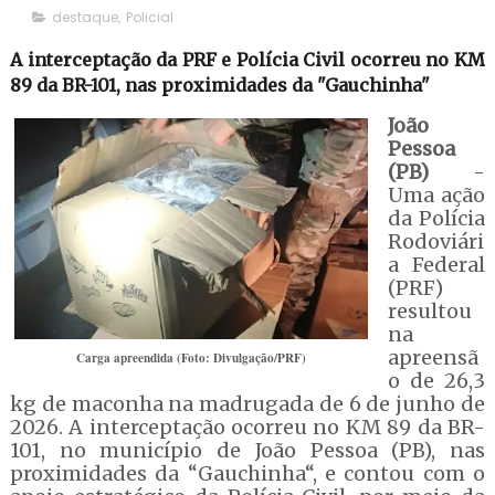
destaque
,
Policial
A interceptação da PRF e Polícia Civil ocorreu no KM
89 da BR-101, nas proximidades da "Gauchinha"
João
Pessoa
(PB)
-
Uma ação
da Polícia
Rodoviári
a Federal
(PRF)
resultou
na
apreensã
Carga apreendida (Foto: Divulgação/PRF)
o de 26,3
kg de maconha na madrugada de 6 de junho de
2026. A interceptação ocorreu no KM 89 da BR-
101, no município de João Pessoa (PB), nas
proximidades da “Gauchinha“, e contou com o