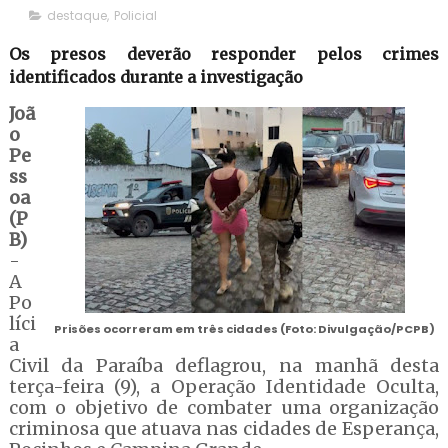
destaque
,
Policial
Os presos deverão responder pelos crimes
identificados durante a investigação
Joã
o
Pe
ss
oa
(P
B)
-
A
Po
líci
Prisões ocorreram em três cidades (Foto: Divulgação/PCPB)
a
Civil da Paraíba deflagrou, na manhã desta
terça-feira (9), a Operação Identidade Oculta,
com o objetivo de combater uma organização
criminosa que atuava nas cidades de Esperança,