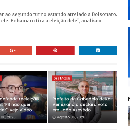
gar ao segundo turno estando atrelado a Bolsonaro.
ele. Bolsonaro tira a eleição dele”, analisou.
E
DESTAQUE
 defende reeleição
Prefeito de Cabedelo deixa
s: "PB não quer
Veneziano a declara voto
er"; veja vídeo
em João Azevêdo
 06, 2026
Agosto 06, 2026