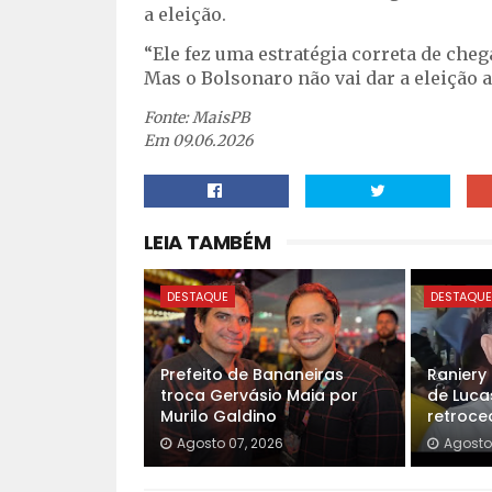
a eleição.
“Ele fez uma estratégia correta de che
Mas o Bolsonaro não vai dar a eleição a 
Fonte: MaisPB
Em 09.06.2026
LEIA TAMBÉM
DESTAQUE
DESTAQU
Prefeito de Bananeiras
Raniery
troca Gervásio Maia por
de Luca
Murilo Galdino
retroced
Agosto 07, 2026
Agosto