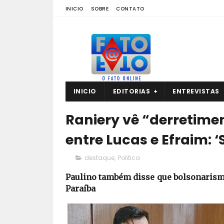
INICIO
SOBRE
CONTATO
INICIO
EDITORIAS
ENTREVISTAS
Raniery vê “derretimen
entre Lucas e Efraim: ‘S
destaque
,
Politica
Paulino também disse que bolsonarismo
Paraíba