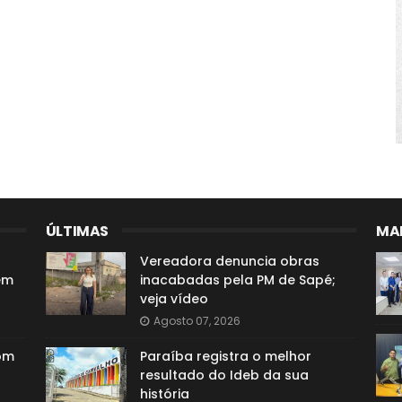
ÚLTIMAS
MAI
Vereadora denuncia obras
em
inacabadas pela PM de Sapé;
veja vídeo
Agosto 07, 2026
com
Paraíba registra o melhor
resultado do Ideb da sua
história